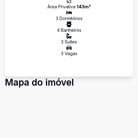
Área Privativa
143
m²
3
Dormitório
s
4
Banheiro
s
3
Suíte
s
3
Vaga
s
Mapa do imóvel