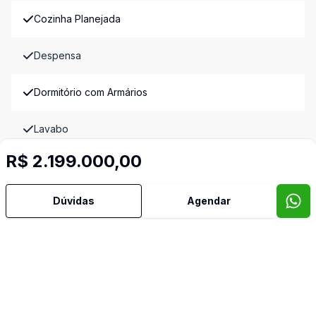
Cozinha Planejada
Despensa
Dormitório com Armários
Lavabo
R$ 2.199.000,00
Hall
Dúvidas
Agendar
Mobiliado
Sacada com Churrasqueira
Sala com Armários
Sala de Jantar