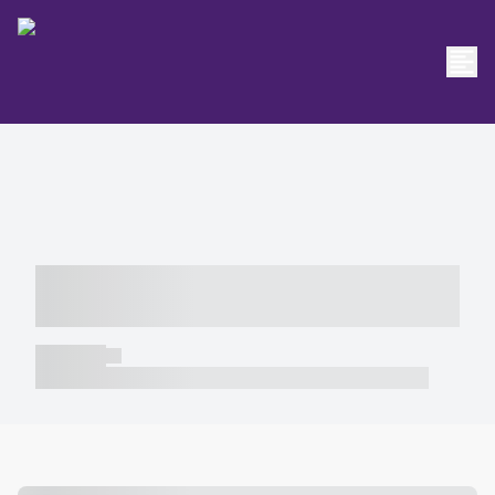
----- ----- -- ------ ---- ---- -- ----- -----
----- --- ------
----- -----
----- ----- -- ------ ---- ---- -- ----- ----- ----- --- ------