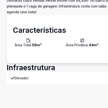
Leonardo Dutra Vendas vende imóvel com 44,45m² no bairro Barr
planejada e 1 vaga de garagem. Infraestrutura conta com salão
agende uma visita!
Características
Área Total
59
m²
Área Privativa
44
m²
Infraestrutura
Elevador