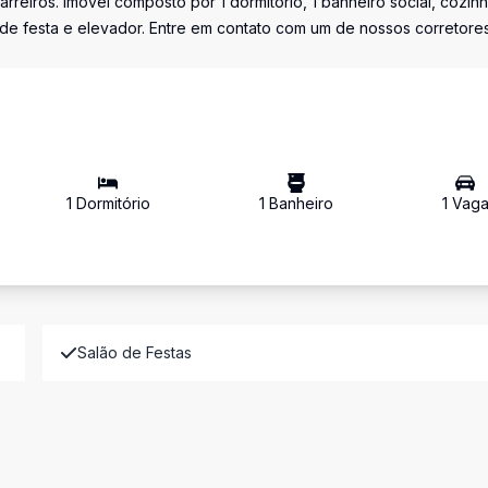
eiros. Imóvel composto por 1 dormitório, 1 banheiro social, cozin
 de festa e elevador. Entre em contato com um de nossos corretore
1
Dormitório
1
Banheiro
1
Vag
Salão de Festas