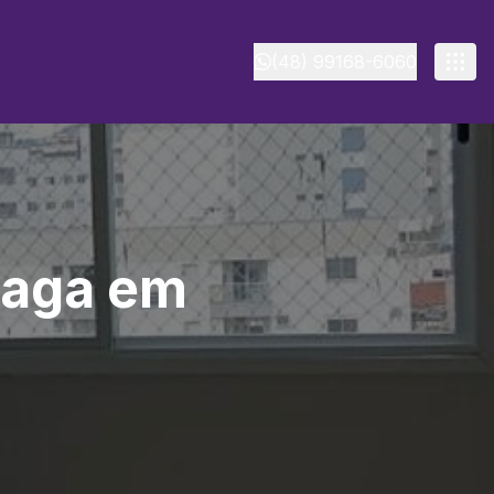
(48) 99168-6060
vaga em