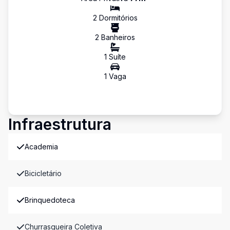
2
Dormitório
s
2
Banheiro
s
1
Suíte
1
Vaga
Infraestrutura
Academia
Bicicletário
Brinquedoteca
Churrasqueira Coletiva