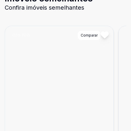
Confira imóveis semelhantes
Cód:
7015
Comparar
Có