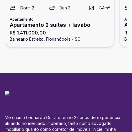
Dorm
2
Ban
3
84
m²
Apartamento
Apa
Apartamento 2 suítes + lavabo
Ap
R$ 1.411.000,00
R$ 
su
Balneário Estreito, Florianópolis - SC
Baln
Me chamo Leonardo Dutra e tenho 22 anos de experiência
atuando no mercado imobiliário, tanto como advogado
imobiliário quanto como corretor de imóveis. Iniciei minha