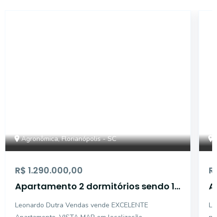
6260
Agronômica, Florianópolis - SC
R$ 1.290.000,00
R
Apartamento 2 dormitórios sendo 1
A
suíte
v
Leonardo Dutra Vendas vende EXCELENTE
Le