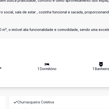
em busca praticidade, conforto e ótimo aproveitamento dos espaç
o social, sala de estar , cozinha funcional e sacada, proporcionan
520 m², o imóvel alia funcionalidade e comodidade, sendo uma excel
²
1
Dormitório
1
Banheir
Churrasqueira Coletiva