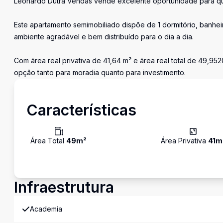
Leonardo Dutra Vendas vende excelente oportunidade para qu
Este apartamento semimobiliado dispõe de 1 dormitório, banheir
ambiente agradável e bem distribuído para o dia a dia.
Com área real privativa de 41,64 m² e área real total de 49,9
opção tanto para moradia quanto para investimento.
Características
Área Total
49
m²
Área Privativa
41
m
Infraestrutura
Academia