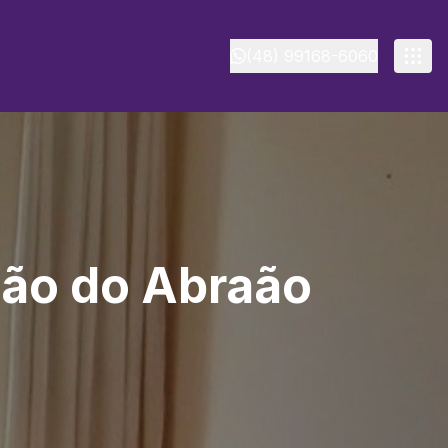
(48) 99168-6060
ção do Abraão