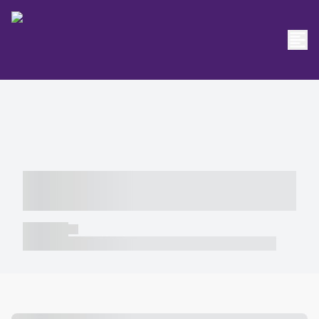
----- ----- -- ------ ---- ---- -- ----- -----
----- --- ------
----- -----
----- ----- -- ------ ---- ---- -- ----- ----- ----- --- ------