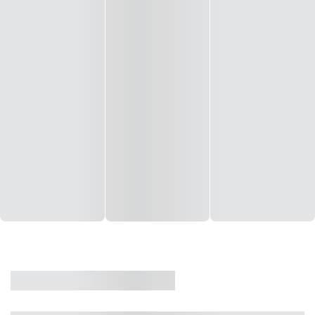
CASA
VENDA
CÓD: 19327