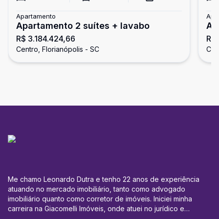
Apartamento
Apa
Apartamento 2 suítes + lavabo
Ap
R$ 3.184.424,66
R$ 
su
Centro, Florianópolis - SC
Cent
Me chamo Leonardo Dutra e tenho 22 anos de experiência
atuando no mercado imobiliário, tanto como advogado
imobiliário quanto como corretor de imóveis. Iniciei minha
carreira na Giacomelli Imóveis, onde atuei no jurídico e
administrativo, especialmente na área de locação, lidando