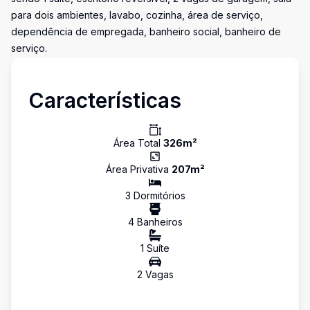
para dois ambientes, lavabo, cozinha, área de serviço,
dependência de empregada, banheiro social, banheiro de
serviço.
Características
Área Total
326
m²
Área Privativa
207
m²
3
Dormitório
s
4
Banheiro
s
1
Suíte
2
Vaga
s