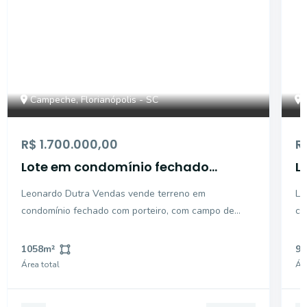
Campeche, Florianópolis - SC
R$ 1.700.000,00
R
Lote em condomínio fechado
L
completo
c
Leonardo Dutra Vendas vende terreno em
Le
condomínio fechado com porteiro, com campo de
co
futebol, quadra de basquete, quadra de tênis, quadra
fu
de vôlei, playground infantil, com lindo espaço com
de
1058
m²
98
verde com redes e lindo espaço zen. Localização
ve
Área total
Áre
privilegiada, a 3
pr