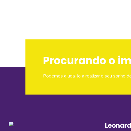
Procurando o i
Podemos ajudá-lo a realizar o seu sonho d
Leonard