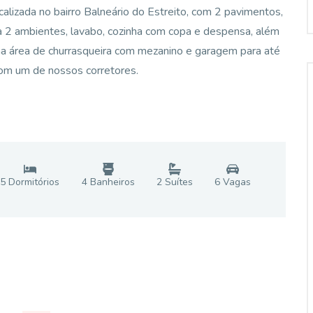
lizada no bairro Balneário do Estreito, com 2 pavimentos,
ra 2 ambientes, lavabo, cozinha com copa e despensa, além
ma área de churrasqueira com mezanino e garagem para até
com um de nossos corretores.
5
Dormitório
s
4
Banheiro
s
2
Suíte
s
6
Vaga
s