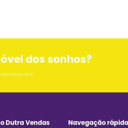
móvel dos sonhos?
e um imóvel novo
o Dutra Vendas
Navegação rápid