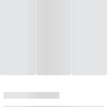
CASA
VENDA
CÓD: 19327