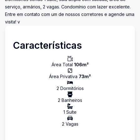
serviço, armários, 2 vagas. Condomínio com lazer excelente.
Entre em contato com um de nossos corretores e agende uma
visita! v
Características
Área Total
106
m²
Área Privativa
73
m²
2
Dormitório
s
2
Banheiro
s
1
Suíte
2
Vaga
s