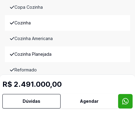
Copa Cozinha
Cozinha
Cozinha Americana
Cozinha Planejada
Reformado
R$ 2.491.000,00
Sacada
Sala de Jantar
Dúvidas
Agendar
Sala de TV
Semi Mobiliado