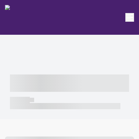
----- ----- -- ------ ---- ---- -- ----- -----
----- --- ------
----- -----
----- ----- -- ------ ---- ---- -- ----- ----- ----- --- ------