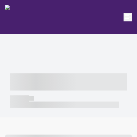
----- ----- -- ------ ---- ---- -- ----- -----
----- --- ------
----- -----
----- ----- -- ------ ---- ---- -- ----- ----- ----- --- ------