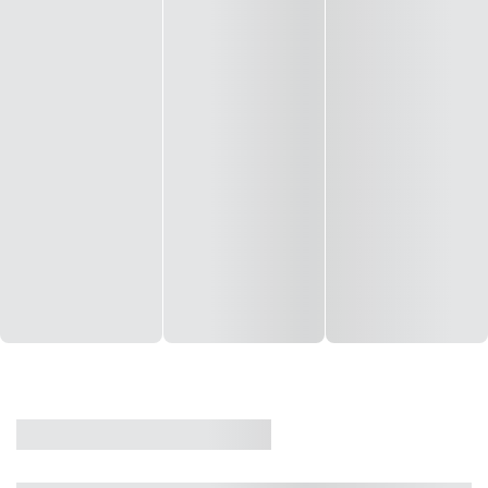
CASA
VENDA
CÓD: 19327